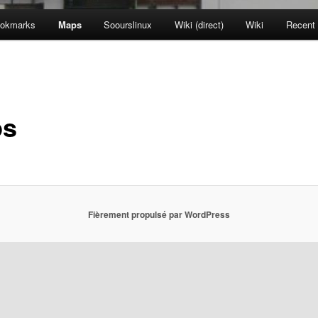
okmarks
Maps
Soourslinux
Wiki (direct)
Wiki
Recent
ps
Fièrement propulsé par WordPress