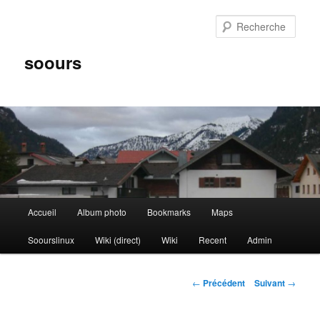
Aller
au
Rech
contenu
principal
soours
Menu
Accueil
Album photo
Bookmarks
Maps
principal
Soourslinux
Wiki (direct)
Wiki
Recent
Admin
Navigation
←
Précédent
Suivant
→
des
articles