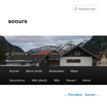
Aller
au
Rech
contenu
principal
soours
Menu
Accueil
Album photo
Bookmarks
Maps
principal
Soourslinux
Wiki (direct)
Wiki
Recent
Admin
Navigation
←
Précédent
Suivant
→
des
articles