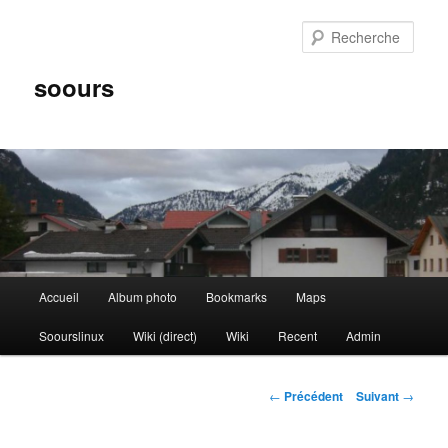
Aller
au
Rech
contenu
principal
soours
Menu
Accueil
Album photo
Bookmarks
Maps
principal
Soourslinux
Wiki (direct)
Wiki
Recent
Admin
Navigation
←
Précédent
Suivant
→
des
articles