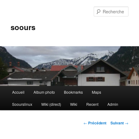
Aller
au
Rech
contenu
principal
soours
Menu
Accueil
Album photo
Bookmarks
Maps
principal
Soourslinux
Wiki (direct)
Wiki
Recent
Admin
Navigation
←
Précédent
Suivant
→
des
articles