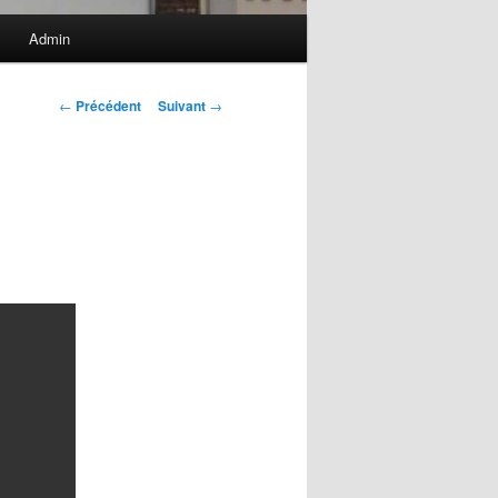
Admin
Navigation
←
Précédent
Suivant
→
des
articles