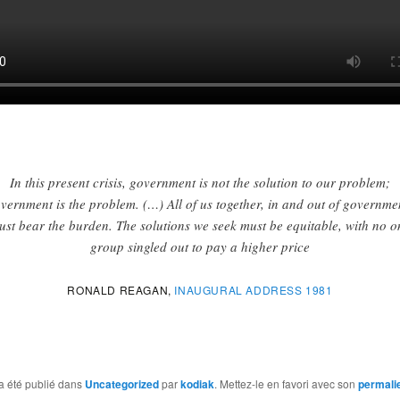
In this present crisis, government is not the solution to our problem;
vernment is the problem. (…) All of us together, in and out of governme
ust bear the burden. The solutions we seek must be equitable, with no o
group singled out to pay a higher price
RONALD REAGAN,
INAUGURAL ADDRESS 1981
a été publié dans
Uncategorized
par
kodiak
. Mettez-le en favori avec son
permali