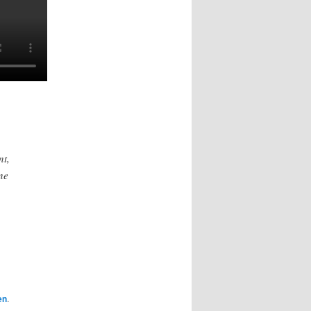
nt,
ne
en
.