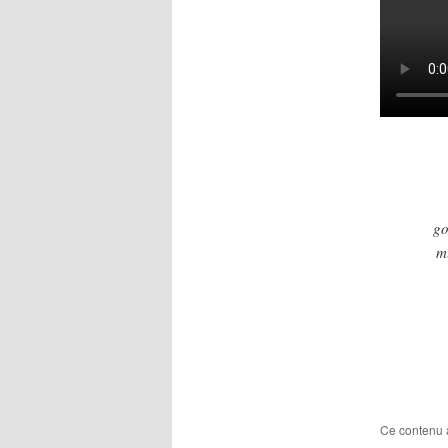
go
m
Ce contenu 