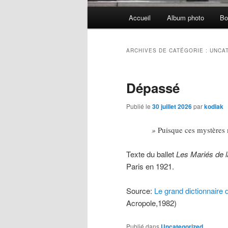
Menu
Accueil
Album photo
Bo
principal
ARCHIVES DE CATÉGORIE :
UNCA
Dépassé
Publié le
30 juillet 2026
par
kodiak
»
Puisque ces mystères 
Texte du ballet
Les Mariés de la
Paris en 1921.
Source:
Le grand dictionnaire 
Acropole,1982)
Publié dans
Uncategorized