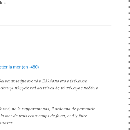
ck »
etter la mer (en -480)
 δεινὰ ποιεύμενος τὸν Ἑλλήσποντον ἐκέλευσε
μάστιγι πληγὰς καὶ κατεῖναι ἐς τὸ πέλαγος πεδέων
formé, ne le supportant pas, il ordonna de parcourir
la mer de trois cents coups de fouet, et d’y faire
ntraves.