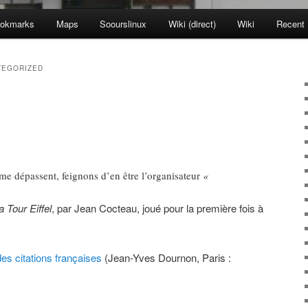
okmarks
Maps
Soourslinux
Wiki (direct)
Wiki
Recent
TEGORIZED
me dépassent, feignons d’en être l’organisateur
«
 Tour Eiffel
, par Jean Cocteau, joué pour la première fois à
des citations françaises
(Jean-Yves Dournon, Paris :