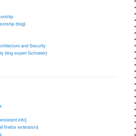
sorship
sorship
blog
)
rchitecture and Security
ty
blog
expert
Schneier
)
k
sistent.info]
il
firefox
extension
)
s