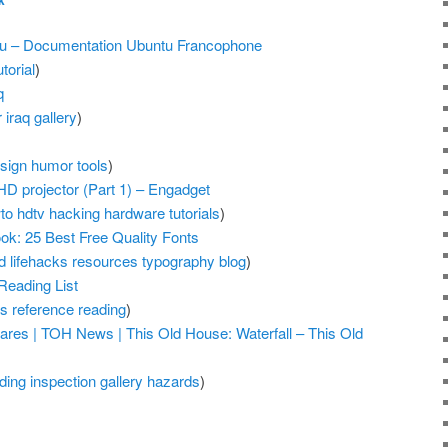
eau – Documentation Ubuntu Francophone
utorial
)
q
r
iraq
gallery
)
sign
humor
tools
)
D projector (Part 1) – Engadget
to
hdtv
hacking
hardware
tutorials
)
ok: 25 Best Free Quality Fonts
d
lifehacks
resources
typography
blog
)
Reading List
ls
reference
reading
)
res | TOH News | This Old House: Waterfall – This Old
lding
inspection
gallery
hazards
)