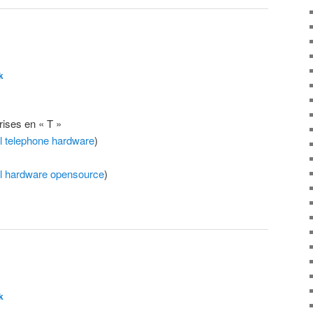
k
rises en « T »
l
telephone
hardware
)
l
hardware
opensource
)
k