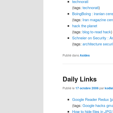
technorati
(tags:
technorati
)
BoingBoing : iranian cen
(tags:
Iran
magazine
cen
hack the planet
(tags:
blog
to-read
hack
)
Schneier on Security : A
(tags:
architecture
securi
Publié dans
Asides
Daily Links
Publié le
17 octobre 2006
par
kodia
Google Reader Redux [per
(tags:
Google
hacks
gma
How to hide files in JPG’