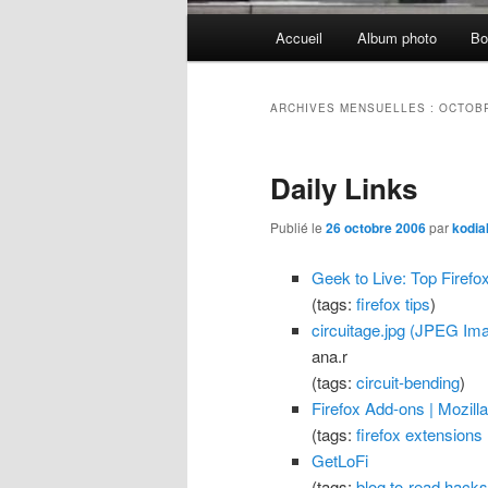
Menu
Accueil
Album photo
Bo
principal
ARCHIVES MENSUELLES :
OCTOBR
Daily Links
Publié le
26 octobre 2006
par
kodia
Geek to Live: Top Firefo
(tags:
firefox
tips
)
circuitage.jpg (JPEG Im
ana.r
(tags:
circuit-bending
)
Firefox Add-ons | Mozill
(tags:
firefox
extensions
GetLoFi
(tags:
blog
to-read
hacks