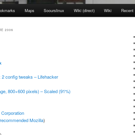
okmarks
Maps
Soourslinux
Wiki (direct)
Wiki
Recent
E 2006
k
x 2 config tweaks – Lifehacker
age, 800×600 pixels) – Scaled (91%)
a Corporation
recommended
Mozilla
)
)