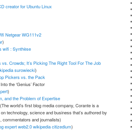
CD creator for Ubuntu Linux
 Wifi Netgear WG111v2
ar
)
s wifi : Synthèse
ts vs. Crowds; It’s Picking The Right Tool For The Job
kipedia
surowiecki
)
op Pickers vs. the Pack
Into the ‘Genius’ Factor
pert
)
m, and the Problem of Expertise
The world’s first blog media company, Corante is a
 on technology, science and business that’s authored by
s, commentators and journalists)
og
expert
web2.0
wikipedia
citizedium
)