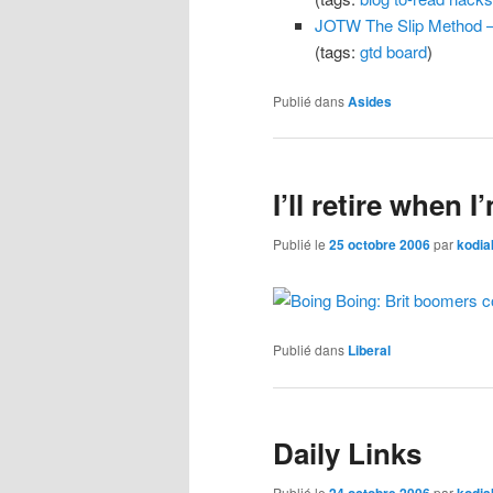
JOTW The Slip Method – 
(tags:
gtd
board
)
Publié dans
Asides
I’ll retire when 
Publié le
25 octobre 2006
par
kodia
Publié dans
Liberal
Daily Links
Publié le
24 octobre 2006
par
kodia