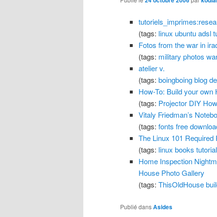
tutoriels_imprimes:res
(tags:
linux
ubuntu
adsl
t
Fotos from the war in ira
(tags:
military
photos
wa
atelier v.
(tags:
boingboing
blog
de
How-To: Build your own H
(tags:
Projector
DIY
How
Vitaly Friedman’s Notebo
(tags:
fonts
free
downloa
The Linux 101 Required 
(tags:
linux
books
tutoria
Home Inspection Nightma
House Photo Gallery
(tags:
ThisOldHouse
bui
Publié dans
Asides