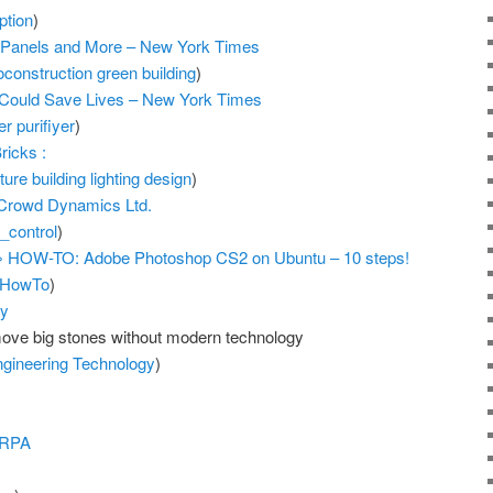
ption
)
ith Panels and More – New York Times
oconstruction
green
building
)
t Could Save Lives – New York Times
er
purifiyer
)
ricks :
ture
building
lighting
design
)
 Crowd Dynamics Ltd.
_control
)
» HOW-TO: Adobe Photoshop CS2 on Ubuntu – 10 steps!
HowTo
)
gy
ove big stones without modern technology
ngineering
Technology
)
ARPA