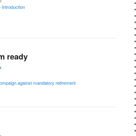
Introduction
I’m ready
k
k