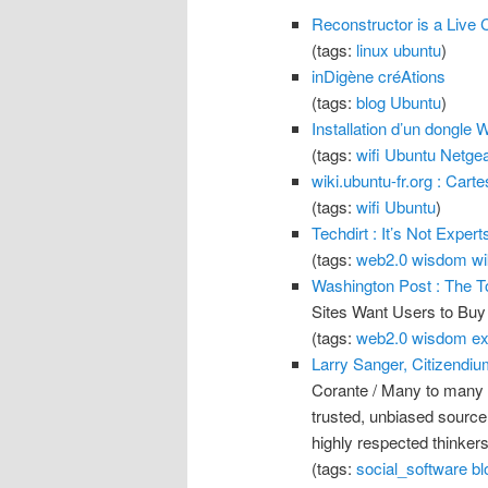
Reconstructor is a Live 
(tags:
linux
ubuntu
)
inDigène créAtions
(tags:
blog
Ubuntu
)
Installation d’un dongle
(tags:
wifi
Ubuntu
Netge
wiki.ubuntu-fr.org : Carte
(tags:
wifi
Ubuntu
)
Techdirt : It’s Not Exper
(tags:
web2.0
wisdom
wi
Washington Post : The T
Sites Want Users to Buy 
(tags:
web2.0
wisdom
ex
Larry Sanger, Citizendiu
Corante / Many to many (
trusted, unbiased source
highly respected thinker
(tags:
social_software
bl