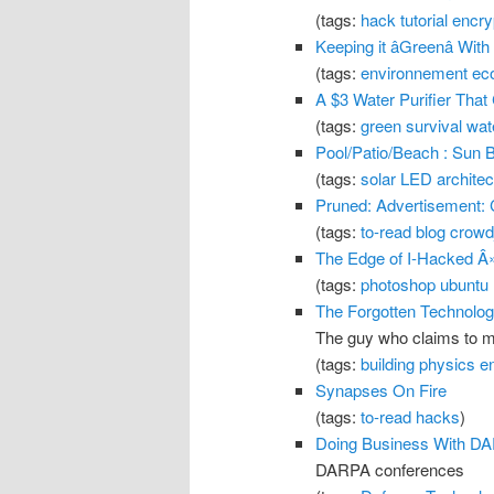
(tags:
hack
tutorial
encry
Keeping it âGreenâ W
(tags:
environnement
ec
A $3 Water Purifier Tha
(tags:
green
survival
wat
Pool/Patio/Beach : Sun B
(tags:
solar
LED
architec
Pruned: Advertisement:
(tags:
to-read
blog
crowd
The Edge of I-Hacked Â
(tags:
photoshop
ubuntu
The Forgotten Technolo
The guy who claims to m
(tags:
building
physics
e
Synapses On Fire
(tags:
to-read
hacks
)
Doing Business With D
DARPA conferences