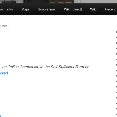
okmarks
Maps
Soourslinux
Wiki (direct)
Wiki
Recent
R 2016
n
,
an Online Companion to the Self-Sufficient Farm or
annel
d