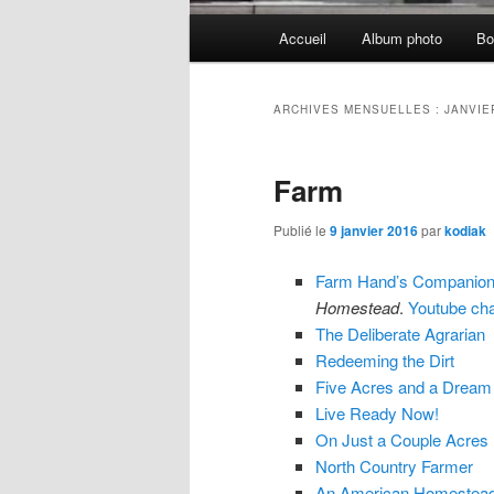
Menu
Accueil
Album photo
Bo
principal
ARCHIVES MENSUELLES :
JANVIE
Farm
Publié le
9 janvier 2016
par
kodiak
Farm Hand’s Companio
Homestead
.
Youtube ch
The Deliberate Agrarian
Redeeming the Dirt
Five Acres and a Dream
Live Ready Now!
On Just a Couple Acres
North Country Farmer
An American Homestea