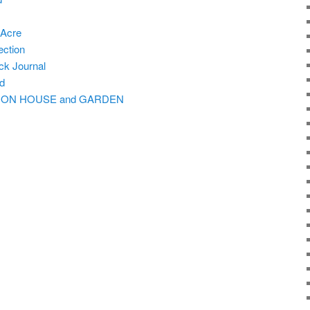
eAcre
ction
ck Journal
d
ELION HOUSE and GARDEN