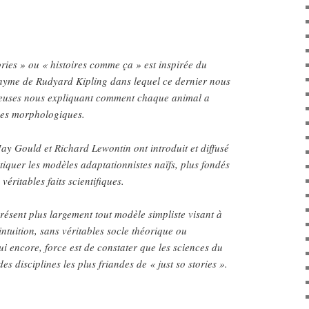
ories » ou « histoires comme ça » est inspirée du
yme de Rudyard Kipling dans lequel ce dernier nous
cieuses nous expliquant comment chaque animal a
ques morphologiques.
Jay Gould et Richard Lewontin ont introduit et diffusé
tiquer les modèles adaptationnistes naïfs, plus fondés
 véritables faits scientifiques.
résent plus largement tout modèle simpliste visant à
’intuition, sans véritables socle théorique ou
i encore, force est de constater que les sciences du
s disciplines les plus friandes de « just so stories ».