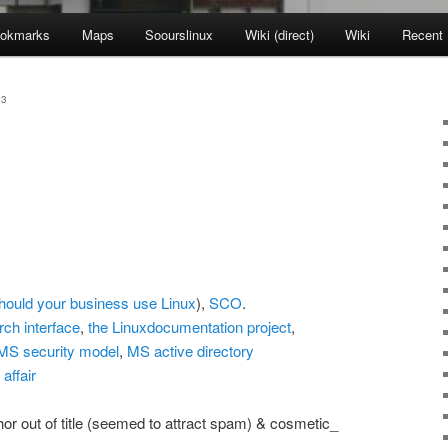
okmarks
Maps
Soourslinux
Wiki (direct)
Wiki
Recent
03
hould your business use Linux
),
SCO
.
rch interface
,
the Linuxdocumentation project
,
MS security model
,
MS active directory
affair
 out of title (seemed to attract spam) & cosmetic_