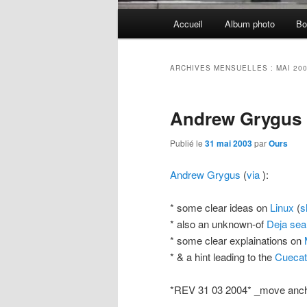
Menu
Accueil
Album photo
Bo
principal
ARCHIVES MENSUELLES :
MAI 20
Andrew Grygus
Publié le
31 mai 2003
par
Ours
Andrew Grygus
(
via
):
* some clear ideas on
Linux
(
s
* also an unknown-of
Deja
sea
* some clear explainations on
* & a hint leading to the
Cuecat 
*REV 31 03 2004* _move anchor