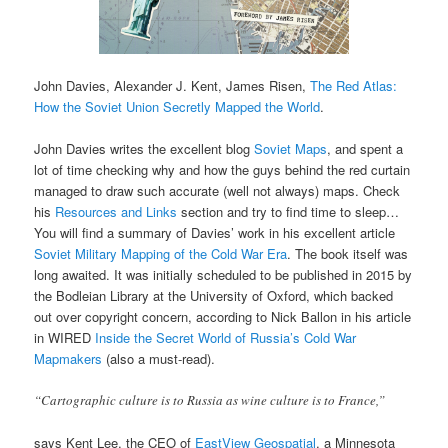
John Davies, Alexander J. Kent, James Risen,
The Red Atlas:
How the Soviet Union Secretly Mapped the World
.
John Davies writes the excellent blog
Soviet Maps
, and spent a
lot of time checking why and how the guys behind the red curtain
managed to draw such accurate (well not always) maps. Check
his
Resources and Links
section and try to find time to sleep…
You will find a summary of Davies’ work in his excellent article
Soviet Military Mapping of the Cold War Era
. The book itself was
long awaited. It was initially scheduled to be published in 2015 by
the Bodleian Library at the University of Oxford, which backed
out over copyright concern, according to Nick Ballon in his article
in WIRED
Inside the Secret World of Russia’s Cold War
Mapmakers
(also a must-read).
“Cartographic culture is to Russia as wine culture is to France,”
says Kent Lee, the CEO of
EastView Geospatial
, a Minnesota