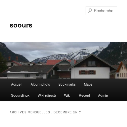
Aller
Aller
au
au
Rech
contenu
contenu
principal
secondaire
soours
Menu
Accueil
Album photo
Bookmarks
Maps
principal
Soourslinux
Wiki (direct)
Wiki
Recent
Admin
ARCHIVES MENSUELLES :
DÉCEMBRE 2017