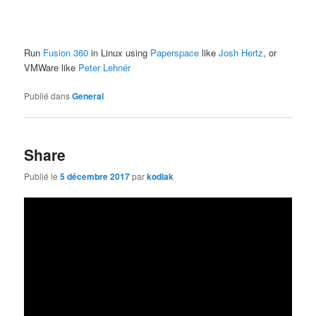
Run
Fusion 360
in Linux using
Paperspace
like
Josh Hertz
, or
VMWare like
Peter Lehnér
Publié dans
General
Share
Publié le
5 décembre 2017
par
kodiak