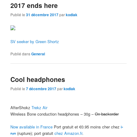
2017 ends here
Publié le
31 décembre 2017
par
kodiak
SV seeker by Green Shortz
Publié dans
General
Cool headphones
Publié le
7 décembre 2017
par
kodiak
AfterShokz
Trekz Air
Wireless Bone conduction headphones – 30g –
On backorder
Now available in France
Port gratuit et €0.95 moins cher chez
i-
run
(rupture); port gratuit
chez Amazon.fr
.