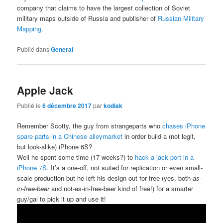
company that claims to have the largest collection of Soviet
military maps outside of Russia and publisher of
Russian Military
Mapping
.
Publié dans
General
Apple Jack
Publié le
6 décembre 2017
par
kodiak
Remember Scotty, the guy from strangeparts who
chases iPhone
spare parts in a Chinese alleymarket
in order build a (not legit,
but look-alike) iPhone 6S?
Well he spent some time (17 weeks?) to
hack a jack port in a
iPhone 7S
. It’s a one-off, not suited for replication or even small-
scale production but he left his design out for free (yes, both
as-
in-free-beer
and not-as-in-free-beer kind of free!) for a smarter
guy/gal to pick it up and use it!