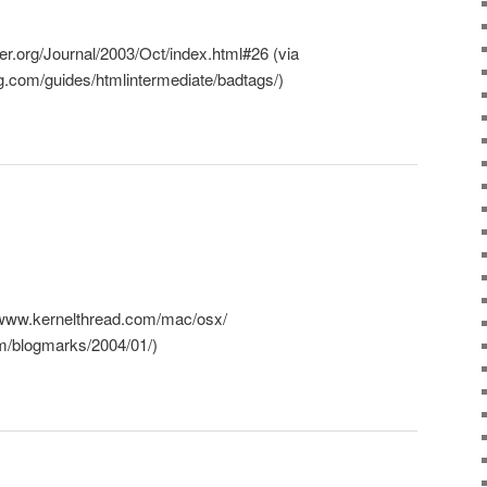
org/Journal/2003/Oct/index.html#26 (via
g.com/guides/htmlintermediate/badtags/)
/www.kernelthread.com/mac/osx/
com/blogmarks/2004/01/)