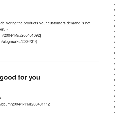
delivering the products your customers demand is not
en. »
bum/2004/1/9/#200401092]
com/blogmarks/2004/01/)
 good for you
s
et/bbum/2004/1/11/#200401112