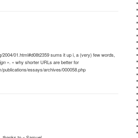
og/2004/01.html#d08t2359 sums it up i, a (very) few words,
ign »
. « why shorter URLs are better for
om/publications/essays/archives/000058.php
 . thanks to « Samuel