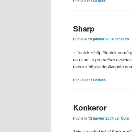
Publié dans
General
Sharp
Publié le
13 janvier 2004
par
Ours
« Tantek »:http://tantek.com/l
as usual:
« premature overdes
users »:http://adaptivepath.c
Publié dans
General
Konkeror
Publié le
12 janvier 2004
par
Ours
This is posted with *Konkeror*