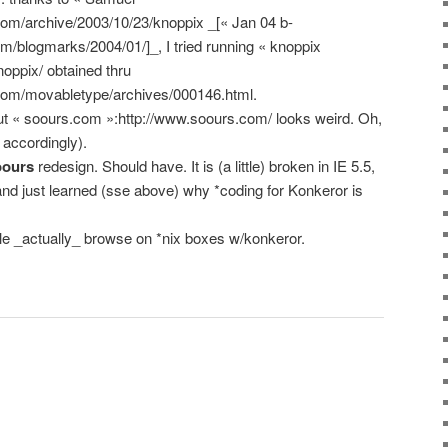
o.com/archive/2003/10/23/knoppix _[« Jan 04 b-
om/blogmarks/2004/01/]_, I tried running « knoppix
noppix/ obtained thru
.com/movabletype/archives/000146.html.
ut « soours.com »:http://www.soours.com/ looks weird. Oh,
 accordingly).
oours
redesign. Should have. It is (a little) broken in IE 5.5,
 and just learned (sse above) why *coding for Konkeror is
le _actually_ browse on *nix boxes w/konkeror.