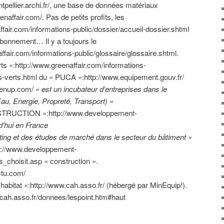
tpellier.archi.fr/, une base de données matériaux
enaffair.com/. Pas de petits profits, les
ffair.com/informations-public/dossier/accueil-dossier.shtml
bonnement… Il y a toujours le
ffair.com/informations-public/glossaire/glossaire.shtml.
ts »:http://www.greenaffair.com/informations-
rs-verts.html du « PUCA »:http://www.equipement.gouv.fr/
venup.com/
« est un incubateur d’entreprises dans le
au, Energie, Propreté, Transport) »
UCTION »:http://www.developpement-
d’hui en France
eting et des études de marché dans le secteur du bâtiment »
ttp://www.developpement-
s_choisit.asp « construction ».
ctu.com/
l’habitat »:http://www.cah.asso.fr/ (hébergé par MinEquip!).
w.cah.asso.fr/donnees/lespoint.htm#haut