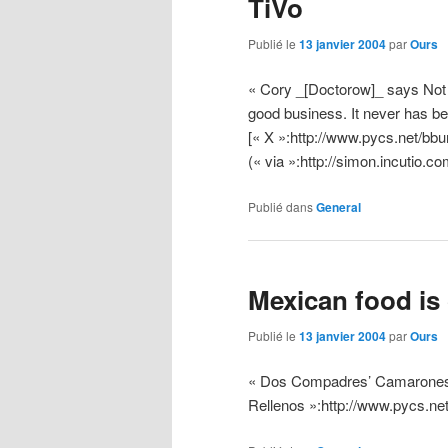
TiVo
Publié le
13 janvier 2004
par
Ours
« Cory _[Doctorow]_ says Not 
good business. It never has be
[« X »:http://www.pycs.net/b
(« via »:http://simon.incutio.
Publié dans
General
Mexican food is
Publié le
13 janvier 2004
par
Ours
« Dos Compadres’ Camarone
Rellenos »:http://www.pycs.n