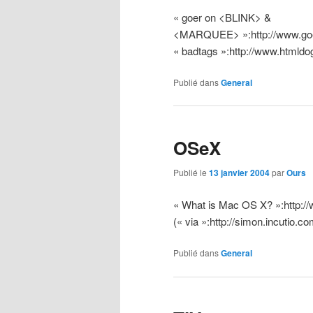
« goer on <BLINK> &
<MARQUEE> »:http://www.goer.
« badtags »:http://www.htmldo
Publié dans
General
OSeX
Publié le
13 janvier 2004
par
Ours
« What is Mac OS X? »:http:/
(« via »:http://simon.incutio.
Publié dans
General