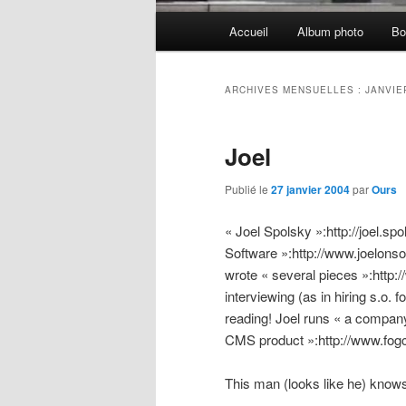
Menu
Accueil
Album photo
Bo
principal
ARCHIVES MENSUELLES :
JANVIE
Joel
Publié le
27 janvier 2004
par
Ours
« Joel Spolsky »:http://joel.sp
Software »:http://www.joelon
wrote « several pieces »:http
interviewing (as in hiring s.o.
reading! Joel runs « a compan
CMS product »:http://www.fog
This man (looks like he) know