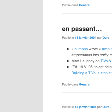
Publié dans
General
en passant…
Publié le
13 janvier 2004
par
Ours
«
bumppo
wrote «
Amput
ampersands into entity r
Matt Haughey on
TiVo &
[Ed. 19 VI 05, to get rid 
Building a TiVo, a step at
Publié dans
General
Publié le
13 janvier 2004
par
Ours