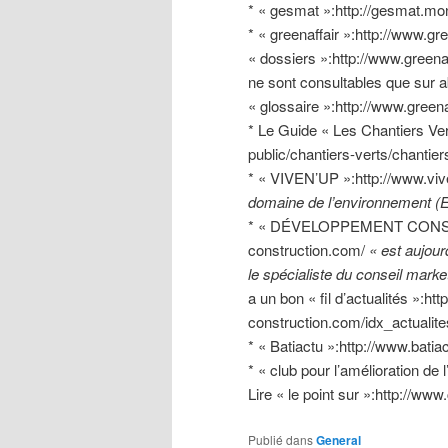
* « gesmat »:http://gesmat.mon
* « greenaffair »:http://www.gre
« dossiers »:http://www.greena
ne sont consultables que sur a
« glossaire »:http://www.greena
* Le Guide « Les Chantiers Ver
public/chantiers-verts/chantie
* « VIVEN’UP »:http://www.vi
domaine de l’environnement (E
* « DÉVELOPPEMENT CONSTR
construction.com/
« est aujour
le spécialiste du conseil mark
a un bon « fil d’actualités »:h
construction.com/idx_actualite
* « Batiactu »:http://www.batia
* « club pour l’amélioration de 
Lire « le point sur »:http://ww
Publié dans
General