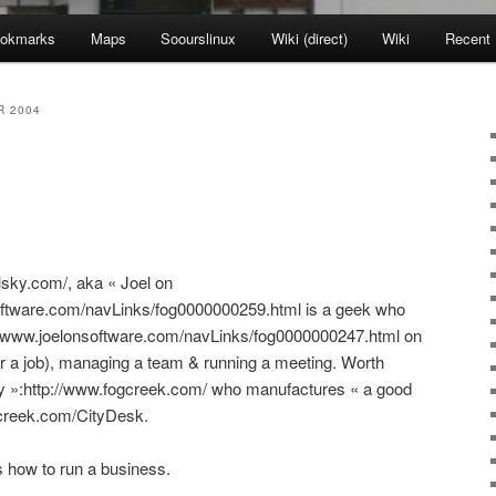
okmarks
Maps
Soourslinux
Wiki (direct)
Wiki
Recent
R 2004
olsky.com/, aka « Joel on
software.com/navLinks/fog0000000259.html is a geek who
://www.joelonsoftware.com/navLinks/fog0000000247.html on
 for a job), managing a team & running a meeting. Worth
y »:http://www.fogcreek.com/ who manufactures « a good
creek.com/CityDesk.
s how to run a business.