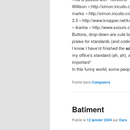
Willison »:http://simon.incuti
marks »:http://simon.incutio.c
3.3 »:http://www.knopper.net/k
« ikarios »:http://www.soours
Buttons, drop-down are cute b
praise for standards (and code
I know I have’nt finished the
s
my office’s standard (ah, ah),
important*
In this funny world, some peop
Publié dans
Computers
Batiment
Publié le
12 janvier 2004
par
Ours