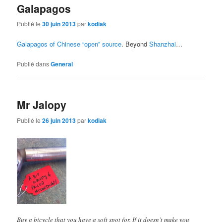
Galapagos
Publié le
30 juin 2013
par
kodiak
Galapagos of Chinese “open” source
. Beyond
Shanzhai
…
Publié dans
General
Mr Jalopy
Publié le
26 juin 2013
par
kodiak
Buy a bicycle that you have a soft spot for. If it doesn’t make you