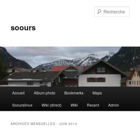
Aller
Aller
au
au
Rech
contenu
contenu
principal
secondaire
soours
Menu
Accueil
Album photo
Bookmarks
Maps
principal
Soourslinux
Wiki (direct)
Wiki
Recent
Admin
ARCHIVES MENSUELLES :
JUIN 2013