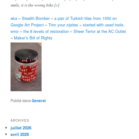
smile, it is the wrong bike [
x
]
aka
–
Stealth Bomber
–
a pair of Turkish tiles from 1550 on
Google Art Project
–
Trim your zipties
–
started with used tools,
error
–
the 8 levels of restoration
–
Sheer Terror at the AC Outlet
–
Maker’s Bill of Rights
Publié dans
General
ARCHIVES
juillet 2026
avril 2026