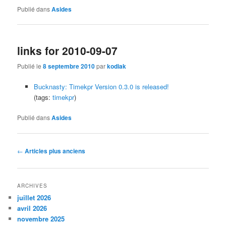
Publié dans
Asides
links for 2010-09-07
Publié le
8 septembre 2010
par
kodiak
Bucknasty: Timekpr Version 0.3.0 is released!
(tags:
timekpr
)
Publié dans
Asides
Navigation
←
Articles plus anciens
des
articles
ARCHIVES
juillet 2026
avril 2026
novembre 2025