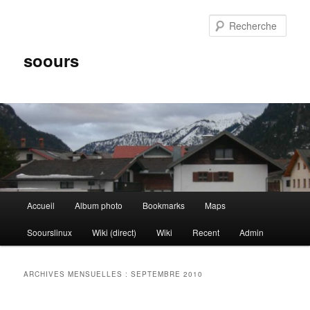
Aller
Aller
au
au
Rech
contenu
contenu
principal
secondaire
soours
Menu
Accueil
Album photo
Bookmarks
Maps
principal
Soourslinux
Wiki (direct)
Wiki
Recent
Admin
ARCHIVES MENSUELLES :
SEPTEMBRE 2010