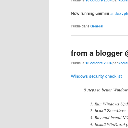
16 octobre 2004
kodia
Now running Gemini
index.p
Publié dans
General
from a blogger 
Publié le
16 octobre 2004
par
kodia
Windows security checklist
8 steps to better Window
Run Windows Upda
Install ZoneAlarm 
Buy and install N
Install WinPatrol (