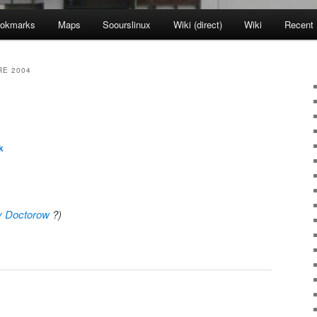
okmarks
Maps
Soourslinux
Wiki (direct)
Wiki
Recent
E 2004
k
y Doctorow
?)