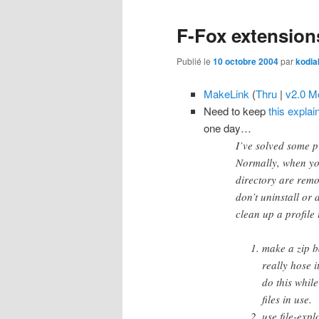
F-Fox extension
Publié le
10 octobre 2004
par
kodia
MakeLink
(
Thru
|
v2.0 Mo
Need to keep
this explai
one day…
I’ve solved some p
Normally, when you 
directory are remov
don’t uninstall or 
clean up a profile 
make a zip ba
really hose 
do this while
files in use.
use file-expl