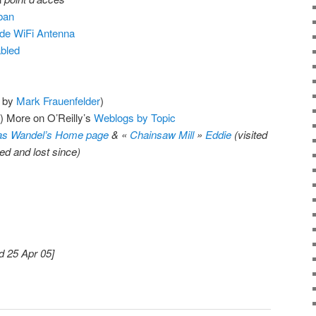
ban
de WiFi Antenna
bled
d by
Mark Frauenfelder
)
) More on O’Reilly’s
Weblogs by Topic
as Wandel’s Home page
& «
Chainsaw Mill
»
Eddie
(visited
d and lost since)
d 25 Apr 05]