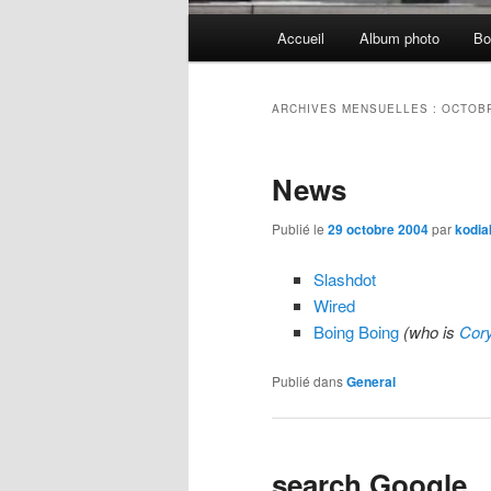
Menu
Accueil
Album photo
Bo
principal
ARCHIVES MENSUELLES :
OCTOBR
News
Publié le
29 octobre 2004
par
kodia
Slashdot
Wired
Boing Boing
(who is
Cor
Publié dans
General
search Google