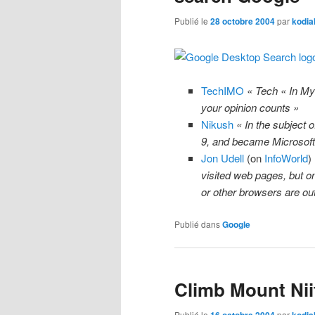
Publié le
28 octobre 2004
par
kodia
TechIMO
« Tech « In M
your opinion counts »
Nikush
« In the subject 
9, and became Microsoft C
Jon Udell
(on
InfoWorld
)
visited web pages, but on
or other browsers are out
Publié dans
Google
Climb Mount Nii
Publié le
par