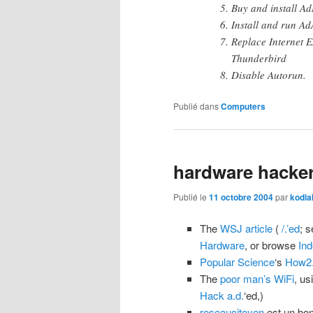
Buy and install A
Install and run A
Replace Internet E
Thunderbird
Disable Autorun.
Publié dans
Computers
hardware hacke
Publié le
11 octobre 2004
par
kodia
The
WSJ article
(
/.’ed
; 
Hardware
, or browse
In
Popular Science
‘s
How2
The
poor man’s WiFi
, us
Hack a.d.
‘ed,)
reseaucitoyen
est un bo