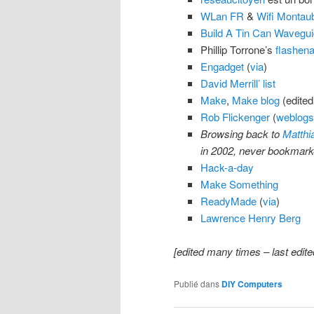
WLan FR
&
Wifi Montau
Build A Tin Can Wavegui
Phillip Torrone’s
flashena
Engadget
(
via
)
David Merrill’ list
Make
,
Make blog
(edite
Rob Flickenger
(
weblogs
Browsing back to
Matthi
in 2002, never bookmarke
Hack-a-day
Make Something
ReadyMade
(
via
)
Lawrence Henry Berg
[edited many times – last edite
Publié dans
DIY Computers