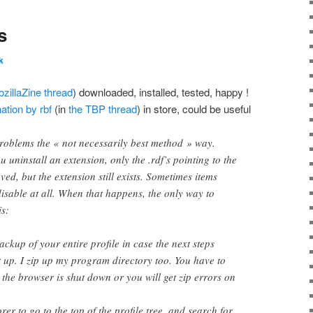
s
k
zillaZine thread
) downloaded, installed, tested, happy !
nation by rbf
(in
the TBP thread
) in store, could be useful
roblems the « not necessarily best method » way.
uninstall an extension, only the .rdf’s pointing to the
ed, but the extension still exists. Sometimes items
disable at all. When that happens, the only way to
is:
ckup of your entire profile in case the next steps
it up. I zip up my program directory too. You have to
 the browser is shut down or you will get zip errors on
orer to go to the top of the profile tree, and search for