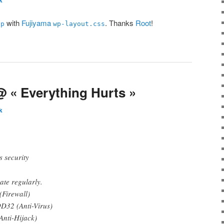
k
with
Fujiyama
. Thanks
Root
!
hp
wp-layout.css
@ « Everything Hurts »
k
s security
te regularly.
(Firewall)
OD32 (Anti-Virus)
Anti-Hijack)