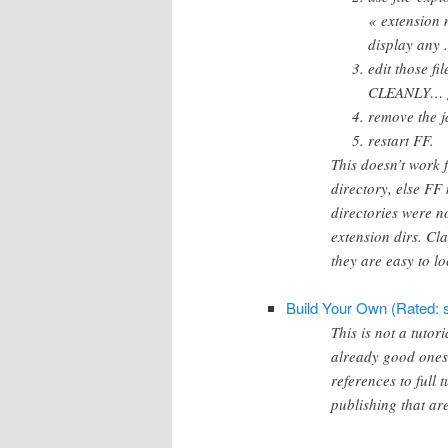
« extension 
display any .
edit those f
CLEANLY… g
remove the j
restart FF.
This doesn’t work f
directory, else FF 
directories were not
extension dirs. Cl
they are easy to lo
Build Your Own (Rated: s
This is not a tutor
already good ones 
references to full 
publishing that are