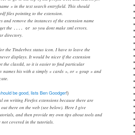
name » in the text search entryfield. This should
rdf files pointing to the extension.
iles and remove the instances of the extension name
et the
so you dont make xml errors.
....
or
ar directory.
or the Tinderbox status icon. I have to leave the
never displays. It would be nicer if the extension
 the classId, so it is easier to find particular
av names his with a simply « cards », or « goup » and
cate.
hould be good, lists
Ben Goodger
!)
ial on writing Firefox extensions because there are
out there on the web (see below). Here I give
tutorials, and then provide my own tips about tools and
 not covered in the tutorials.