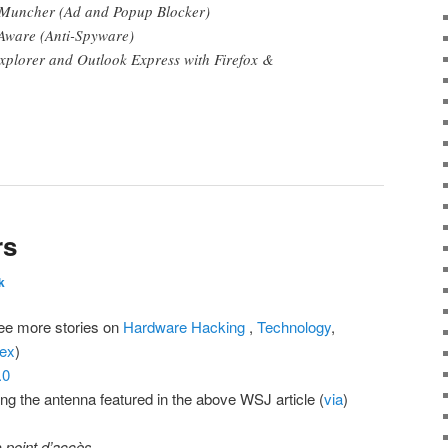
dMuncher (Ad and Popup Blocker)
dAware (Anti-Spyware)
xplorer and Outlook Express with Firefox &
rs
k
see more stories on
Hardware Hacking
,
Technology
,
dex
)
.0
ing the antenna featured in the above WSJ article (
via
)
n
point d’accès