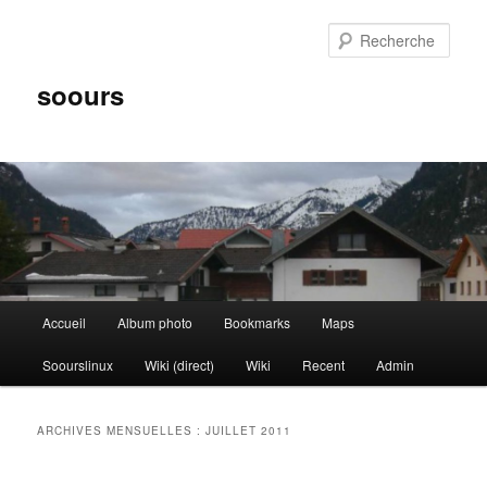
Aller
Aller
au
au
Rech
contenu
contenu
principal
secondaire
soours
Menu
Accueil
Album photo
Bookmarks
Maps
principal
Soourslinux
Wiki (direct)
Wiki
Recent
Admin
ARCHIVES MENSUELLES :
JUILLET 2011