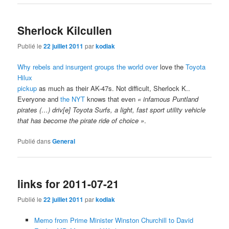
Sherlock Kilcullen
Publié le
22 juillet 2011
par
kodiak
Why rebels and insurgent groups the world over
love the
Toyota
Hilux
pickup
as much as their AK-47s. Not difficult, Sherlock K..
Everyone and
the NYT
knows that even
« infamous Puntland
pirates (…) driv[e] Toyota Surfs, a light, fast sport utility vehicle
that has become the pirate ride of choice »
.
Publié dans
General
links for 2011-07-21
Publié le
22 juillet 2011
par
kodiak
Memo from Prime Minister Winston Churchill to David