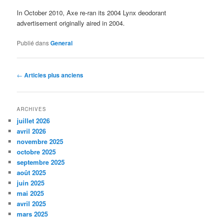
In October 2010, Axe re-ran its 2004 Lynx deodorant
advertisement originally aired in 2004.
Publié dans
General
Navigation
←
Articles plus anciens
des
articles
ARCHIVES
juillet 2026
avril 2026
novembre 2025
octobre 2025
septembre 2025
août 2025
juin 2025
mai 2025
avril 2025
mars 2025