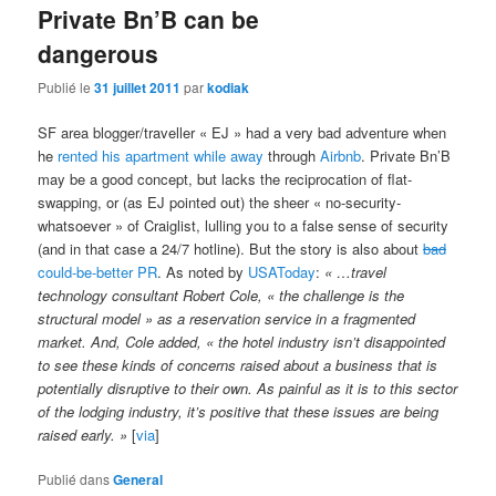
Private Bn’B can be
dangerous
Publié le
31 juillet 2011
par
kodiak
SF area blogger/traveller « EJ » had a very bad adventure when
he
rented his apartment while away
through
Airbnb
. Private Bn’B
may be a good concept, but lacks the reciprocation of flat-
swapping, or (as EJ pointed out) the sheer « no-security-
whatsoever » of Craiglist, lulling you to a false sense of security
(and in that case a 24/7 hotline). But the story is also about
bad
could-be-better PR
. As noted by
USAToday
:
« …travel
technology consultant Robert Cole, « the challenge is the
structural model » as a reservation service in a fragmented
market. And, Cole added, « the hotel industry isn’t disappointed
to see these kinds of concerns raised about a business that is
potentially disruptive to their own. As painful as it is to this sector
of the lodging industry, it’s positive that these issues are being
raised early. »
[
via
]
Publié dans
General