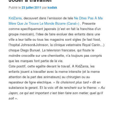
Publié le
23 juillet 2011
par
kodiak
KidZania
, decouvert dans l’emission de tele
Ne Dites Pas À Ma
Mère Que Je Trouve Le Monde Bizarre (Canal+)
. Presente
comme specifiquement japonais (c’est en fait la franchise d’un
groupe mexicain), l’idee de faire evoluer des enfants dans une
ville a leur taille ou tous les magasins sont sigles (le fast food,
l’hopital Johnson&Johnson, la clinique veterinaire Royal Canin…)
choque Diego Bunuel. La television francaise, qui floute le
moindre crocodile sur une chemisette, n’a toujours pas compris
que les marques font partie de la vie.
Cote positif, cette egalite devant le travail. A KidZania, les
enfants jouent a travailler avec la meme intensite (et la meme
attention de la part des animateurs) au chirurgien ou au
reparateur de ligne electrique.
« Ils choisiront plus tard »
dit en
substance le gerant. Et la voix off de rencherir sur le theme:
« Au
Japon, ce qui est important c’est bien faire son metier, quel qu’il
soit »
.