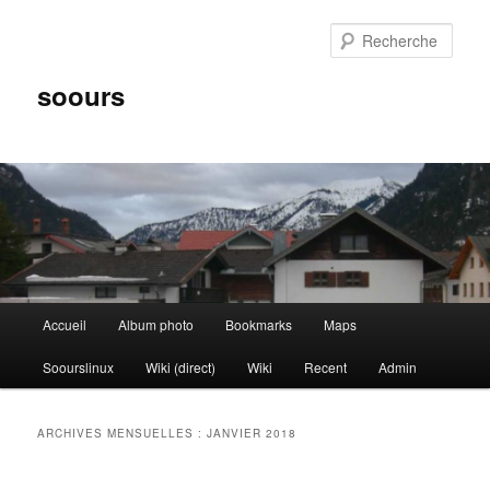
Aller
Aller
au
au
Rech
contenu
contenu
principal
secondaire
soours
Menu
Accueil
Album photo
Bookmarks
Maps
principal
Soourslinux
Wiki (direct)
Wiki
Recent
Admin
ARCHIVES MENSUELLES :
JANVIER 2018