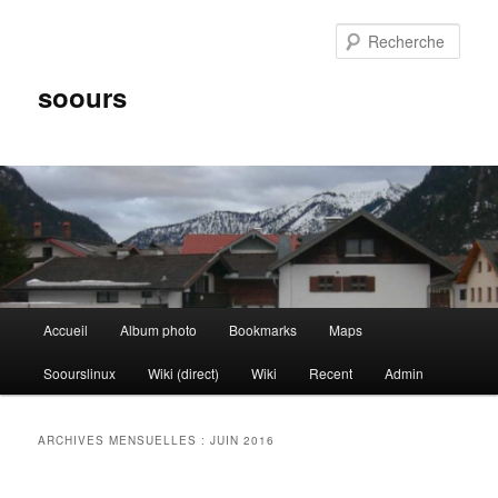
Aller
Aller
au
au
Rech
contenu
contenu
principal
secondaire
soours
Menu
Accueil
Album photo
Bookmarks
Maps
principal
Soourslinux
Wiki (direct)
Wiki
Recent
Admin
ARCHIVES MENSUELLES :
JUIN 2016