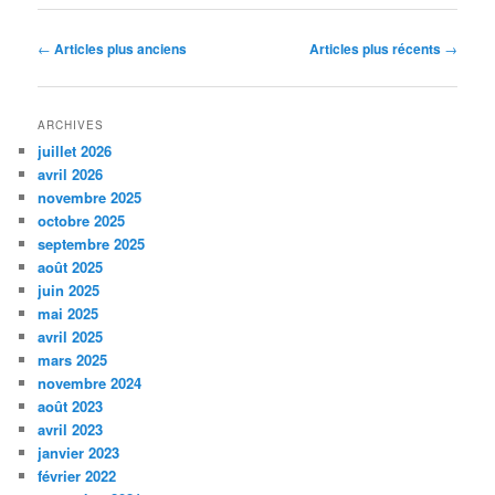
Navigation
←
Articles plus anciens
Articles plus récents
→
des
articles
ARCHIVES
juillet 2026
avril 2026
novembre 2025
octobre 2025
septembre 2025
août 2025
juin 2025
mai 2025
avril 2025
mars 2025
novembre 2024
août 2023
avril 2023
janvier 2023
février 2022