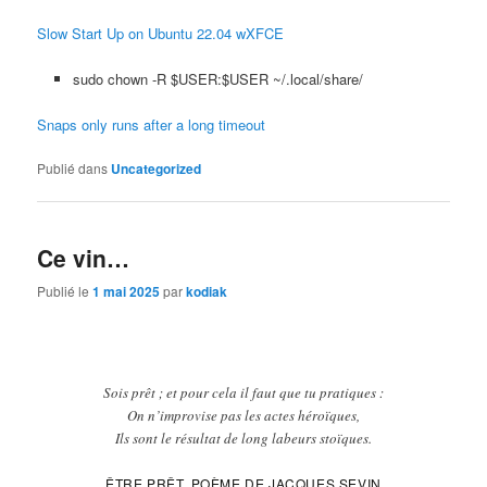
Slow Start Up on Ubuntu 22.04 wXFCE
sudo chown -R $USER:$USER ~/.local/share/
Snaps only runs after a long timeout
Publié dans
Uncategorized
Ce vin…
Publié le
1 mai 2025
par
kodiak
Sois prêt ; et pour cela il faut que tu pratiques :
On n’improvise pas les actes héroïques,
Ils sont le résultat de long labeurs stoïques.
ÊTRE PRÊT, POÈME DE JACQUES SEVIN