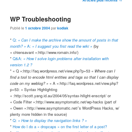
des
articles
WP Troubleshooting
Publié le
1 octobre 2004
par
kodiak
*
Q:
« Can I make the archive show the amount of posts in that
month? »
A:
« I suggest you first read the wiki »
(by
« chiensavant »:http://www.romain.info/)
*
Q&A:
« How I solve login problems after installation with
version 1.2 ?
* « Q »:http://faq.wordpress.net/view.php?p=53
« Where can I
find a tool to encode html entities and tags so that I can display
code on my weblog? »
« A »:http://faq.wordpress.net/view.php?
p=53: « Syntax Highlighting
« :http://scott.yang.id.au/2004/05/syntax-hilight-enscript/ or
« Code Filter »:http://www.asymptomatic.net/wp-hacks (part of
« Owen »:http://www.asymptomatic.net/’s WordPress Hacks, w/
plenty more hidden in the source)
*
Q:
« How to display the navigation links ? »
*
How do I do a « dropcaps » on the first letter of a post?