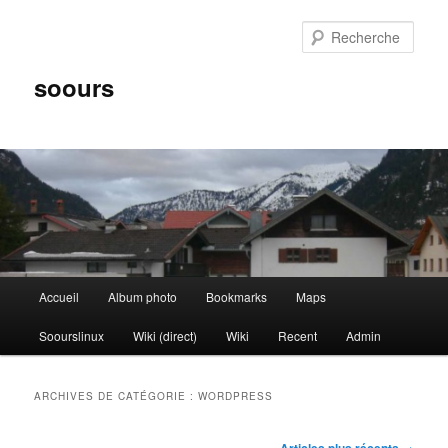
Aller
Aller
au
au
Rech
contenu
contenu
principal
secondaire
soours
Menu
Accueil
Album photo
Bookmarks
Maps
principal
Soourslinux
Wiki (direct)
Wiki
Recent
Admin
ARCHIVES DE CATÉGORIE :
WORDPRESS
Navigation
Articles plus récents
→