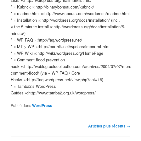
Lists »:http://wordpress.org/mailman/listinfo/
* « Kubrick »:http://binarybonsai.com/kubrick/
* « readme.html »:http://www.soours.com/wordpress/readme.html
* « Installation »:http://wordpress.org/docs/installation/ (incl.
« the 5 minute install »:http://wordpress.org/docs/installation/5-
minute/)
* « WP FAQ »:http://faq.wordpress.net/
* « MT-> WP »:http://carthik.net/wpdocs/importmt.html
* « WP Wiki »:http://wiki.wordpress.org/HomePage
* « Comment flood prevention
hack »:http://weblogtoolscollection.com/archives/2004/07/07/more-
comment-flood/ (via « WP FAQ / Core
Hacks »:http://faq.wordpress.net/view.php?cat=16)
* « Tamba2’s WordPress
Guides »:http://www.tamba2.org.uk/wordpress/
Publié dans
WordPress
Navigation
Articles plus récents
→
des
articles