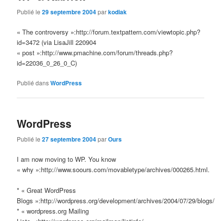
Publié le
29 septembre 2004
par
kodiak
« The controversy »:http://forum.textpattern.com/viewtopic.php?
id=3472 (via LisaJill 220904
« post »:http://www.pmachine.com/forum/threads.php?
id=22036_0_26_0_C)
Publié dans
WordPress
WordPress
Publié le
27 septembre 2004
par
Ours
I am now moving to WP. You know
« why »:http://www.soours.com/movabletype/archives/000265.html.
* « Great WordPress
Blogs »:http://wordpress.org/development/archives/2004/07/29/blogs/
* « wordpress.org Mailing