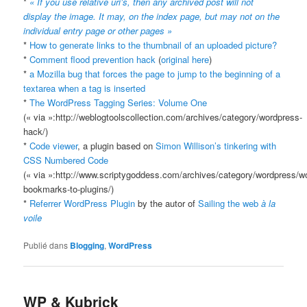
*
« If you use relative uri’s, then any archived post will not
display the image. It may, on the index page, but may not on the
individual entry page or other pages »
*
How to generate links to the thumbnail of an uploaded picture?
*
Comment flood prevention hack
(
original here
)
*
a Mozilla bug that forces the page to jump to the beginning of a
textarea when a tag is inserted
*
The WordPress Tagging Series: Volume One
(« via »:http://weblogtoolscollection.com/archives/category/wordpress-
hack/)
*
Code viewer
, a plugin based on
Simon Willison’s tinkering with
CSS Numbered Code
(« via »:http://www.scriptygoddess.com/archives/category/wordpress/w
bookmarks-to-plugins/)
*
Referrer WordPress Plugin
by the autor of
Sailing the web
à la
voile
Publié dans
Blogging
,
WordPress
WP & Kubrick